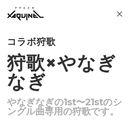
コラボ狩歌
狩歌×やなぎ
なぎ
やなぎなぎの1st〜21stのシ
ングル曲専用の狩歌です。