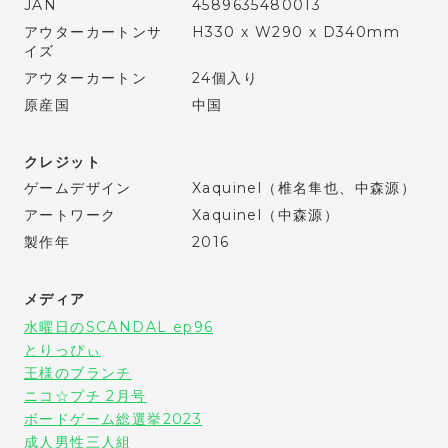
JAN
4589635480013
アウターカートンサ
H330 x W290 x D340mm
イズ
アウターカートン
24個入り
原産国
中国
クレジット
ゲームデザイン
Xaquinel（椎名隼也、中森源）
アートワーク
Xaquinel（中森源）
製作年
2016
メディア
水曜日のSCANDAL ep96
とりっぴぃ
王様のブランチ
ニコ☆プチ 2月号
ボードゲーム総選挙2023
成人男性三人組