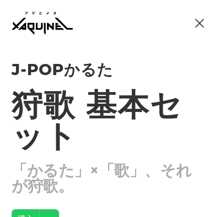
J-POPかるた
狩歌 基本セ
ット
「かるた」×「歌」、それ
が狩歌。