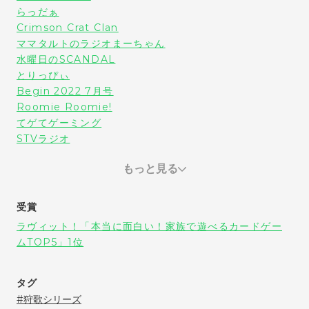
らっだぁ
Crimson Crat Clan
ママタルトのラジオまーちゃん
水曜日のSCANDAL
とりっぴぃ
Begin 2022 7月号
Roomie Roomie!
てゲてゲーミング
STVラジオ
もっと見る
受賞
ラヴィット！「本当に面白い！家族で遊べるカードゲー
ムTOP5」1位
タグ
狩歌シリーズ