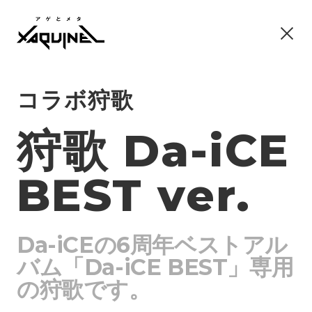
コラボ狩歌
狩歌 Da-iCE
BEST ver.
Da-iCEの6周年ベストアル
バム「Da-iCE BEST」専用
の狩歌です。