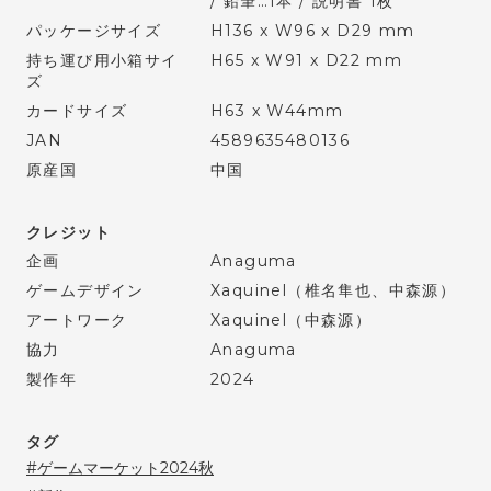
/ 鉛筆…1本 / 説明書 1枚
パッケージサイズ
H136 x W96 x D29 mm
持ち運び用小箱サイ
H65 x W91 x D22 mm
ズ
カードサイズ
H63 x W44mm
JAN
4589635480136
原産国
中国
クレジット
企画
Anaguma
ゲームデザイン
Xaquinel（椎名隼也、中森源）
アートワーク
Xaquinel（中森源）
協力
Anaguma
製作年
2024
タグ
ゲームマーケット2024秋