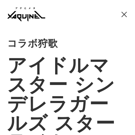
コラボ狩歌
アイドルマ
スター シン
デレラガー
ルズ スター