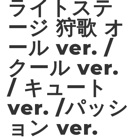
ライトステ
ージ 狩歌 オ
ール ver. /
クール ver.
/ キュート
ver. /パッシ
ョン ver.