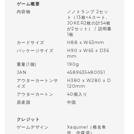
ゲーム概要
内容物
ノノトランプ 2セッ
ト（13枚×4スート、
JOKER2枚の計54枚
が2セット） / 説明書
1枚
カードサイズ
H88 x W63mm
パッケージサイズ
H90 x W65 x D36
mm
重量(1個)
190g
JAN
4589635480051
アウターカートンサ
H380 x W280 x D
イズ
120mm
アウターカートン
40個入り
原産国
中国
クレジット
ゲームデザイン
Xaquinel（椎名隼
也、中森源）